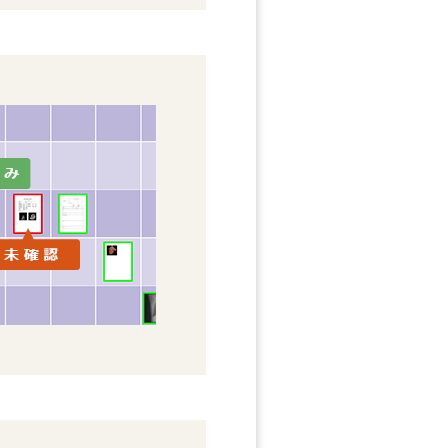
は
こちら
から)
０１９のＨＰは
こちら
から)
こちら
から)
HPは
こちら
から)
出展しました。