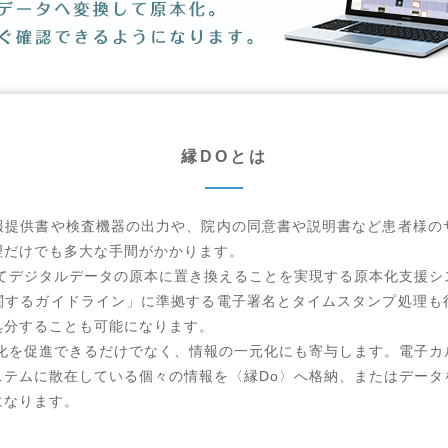
に企業展示します。 (全国自治体病院学会のＨＰは
こちら
から)
に企業展示します。 (国立病院総合医学会のＨＰは
こちら
から)
総会に企業展示します。 (日本赤十字社医学会総会のＨＰは
こちら
から)
縁DOとは
総会に企業展示します。 (日本赤十字社医学会総会のＨＰは
こちら
から)
に企業展示します。 (国立病院総合医学会のＨＰは
こちら
から)
報提供書や検査機器の出力や、院内の同意書や説明書など患者様の
理だけでも多大な手間がかかります。
学術大会に企業展示します。 (日本診療放射線技師学術大会のＨＰは
こちら
か
してデジタルデータの原本に置き換えることを実現する原本化支援シ
関するガイドライン」に準拠する電子署名とタイムスタンプ処理も
会学術大会に企業展示します。 (日本診療情報管理学会学術大会のＨＰは
こち
処分することも可能になります。
ス化を促進できるだけでなく、情報の一元化にも寄与します。電子カ
ステムに散在している個々の情報を〈縁Do〉へ格納、またはデータ
ショウ2023に企業展示します。 (国際モダンホスピタルショウのＨＰは
こ
になります。