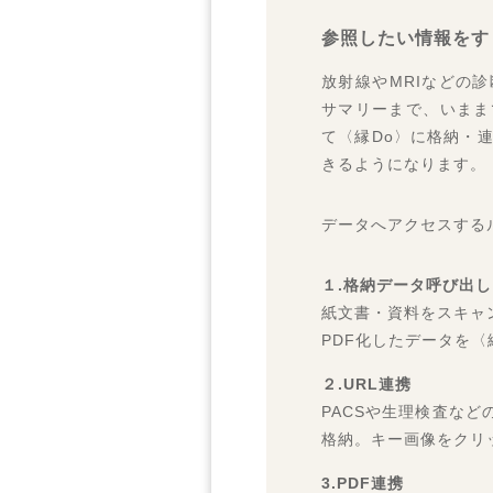
国際モダ
参照したい情報をす
2018.6.2
放射線やMRIなどの
日本
サマリーまで、いまま
2017.11.
て〈縁Do〉に格納・
ＨＯＳＰＥ
きるようになります。
2017.7.1
国際モダン
2017.04.2
データへアクセスする
サイトリニ
2016.10.
ＨＯＳＰＥ
１.格納データ呼び出し
2016.10.
紙文書・資料をスキャ
全国自治体
2016.10.
PDF化したデータを
日本赤十字
2016.10.
２.URL連携
日本遠隔医
PACSや生理検査など
格納。キー画像をクリ
3.PDF連携