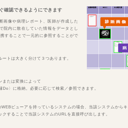
ンホスピタルショウ２０１８に出展します。 (国際モダンホスピタルショ
ぐ確認できるようにできます
8～29
診断画像や病理レポート、医師が作成した
病院学会（金沢）に出展しました。
で院内に散在していた情報をデータとし
20～22
連携することで一元的に参照することがで
ＸＪａｐａｎ２０１７に出展しました。
2～14
ホスピタルショウ２０１７ に出展しました。
8
ルートは大きく分けて３つあります。
ューアルしました。
26～28
ＸＪａｐａｎ２０１６に出展しました。
20～21
ンまたは変換によって
病院学会（富山）に出展しました。
20～21
〈縁Do〉に格納。必要に応じて検索／参照できます。
社医学会総会に出展しました。
15～16
療学会学術大会に出展しました。
のWEBビューアを持っているシステムの場合、当該システムからキ
ックすることで当該システムのURLを直接呼び出します。