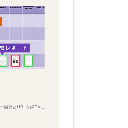
ウ２０１８のＨＰは
こちら
から)
ー画像とURLを縁Doに