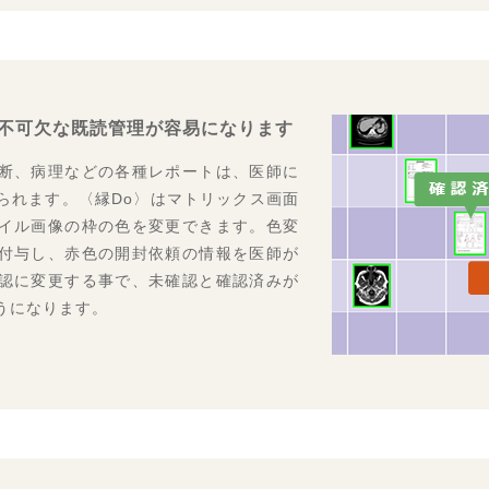
本赤十字社医学会総会に出展します。 (第55回日本赤十字社医学会総会のＨＰ
17～19
ホスピタルショウ２０１９に出展しました。
17～19
ホスピタルショウ２０１９に出展します。 (国際モダンホスピタルショウ２
不可欠な既読管理が容易になります
15～16
本赤十字社医学会総会に出展しました。
断、病理などの各種レポートは、医師に
15～16
られます。〈縁Do〉はマトリックス画面
本赤十字社医学会総会に出展します。(第54回日本赤十字社医学会総会のHPは
イル画像の枠の色を変更できます。色変
18～19
付与し、赤色の開封依頼の情報を医師が
国自治体病院学会に出展しました。
認に変更する事で、未確認と確認済みが
18～19
うになります。
国自治体病院学会に出展します。(全国自治体病院学会のHPは
こちら
から)
20～21
本診療情報管理学会学術大会に出展しました。
20～21
本診療情報管理学会学術大会に出展します。(日本診療情報管理学会学術大会の
11～13
モダンホスピタルショウ２０１８に
11～13