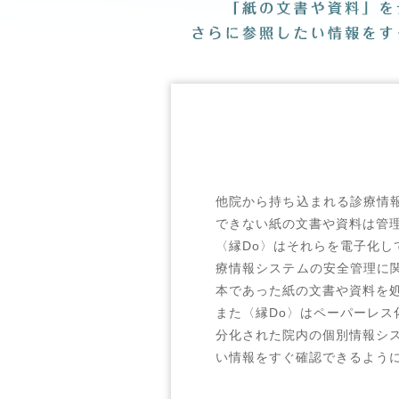
第６２回 全国自治体病院学会
2024.10.18~10.19
第７８回 国立病院総合医学会
2024.10.17~10.18
第６０回 日本赤十字社医学会
2023.11.09~11.10
第５９回 日本赤十字社医学会
2023.10.20~10.21
第７７回 国立病院総合医学会
他院から持ち込まれる診療情
2023.09.29~10.01
できない紙の文書や資料は管
第３９回 日本診療放射線技師
〈縁Do〉はそれらを電子化
2023.09.14～15
療情報システムの安全管理に
第４９回 日本診療情報管理学
本であった紙の文書や資料を
また〈縁Do〉はペーパーレ
2023.07.12～14
分化された院内の個別情報シ
第５０回 国際モダンホスピタル
い情報をすぐ確認できるよう
2023.06.23～24