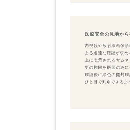
第55回日
2019.07.
国際モダン
2019.07.
国際モダン
医療安全の見地から
2018.11.
第54回日
内視鏡や放射線画像診
2018.11.
よる迅速な確認が求め
第54回日
上に表示されるサムネ
2018.10.
更の権限を医師のみに
第57回全
確認後に緑色の開封確
2018.10.
ひと目で判別できるよ
第57回全
2018.09.
第44回日
2018.09.
第44回日
2018.07.
国際
2018.07.