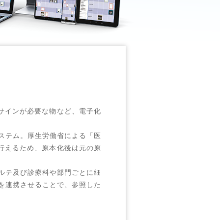
サインが必要な物など、電子化
ら)
ステム。厚生労働省による「医
行えるため、原本化後は元の原
ら
から)
ルテ及び診療科や部門ごとに細
を連携させることで、参照した
ちら
から)