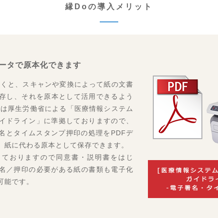
学会学術総会に企業展示します。 (日本医療マネジメント学会学術総会のＨ
縁Doの導入メリット
学術大会に企業展示します。 (日本診療放射線技師学術大会のＨＰは
こちら
か
ータで原本化できます
ショウ2022に企業展示します。 (国際モダンホスピタルショウのＨＰは
こ
だくと、スキャンや変換によって紙の文書
保存し、それを原本として活用できるよう
ト学会に企業展示します。 (日本医療マネジメント学会のＨＰは
こちら
から)
〉は厚生労働省による「医療情報システム
イドライン」に準拠しておりますので、
 日本病院学会に企業展示します。 (日本病院学会のＨＰは
こちら
名とタイムスタンプ押印の処理をPDFデ
1
、紙に代わる原本として保存できます。
画像レポート見落とし問題を解決できる新製品
ReportChecker240
をアップ
しておりますので同意書・説明書をはじ
7
名／押印の必要がある紙の書類も電子化
（縁Do、ReportChecker240）
をアップしました。
可能です。
3
ウイルスを不活化することが可能なHEPAフィルター付き空気清浄機「ウイ
。 (詳細資料は
こちら
から)
17～18