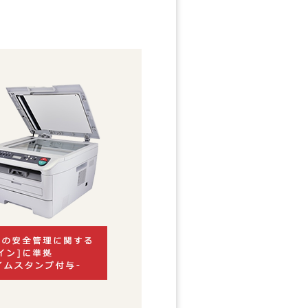
Ｐは
こちら
か
ら)
ちら
から)
から)
しました。
ルスガードウォール」の販売を開