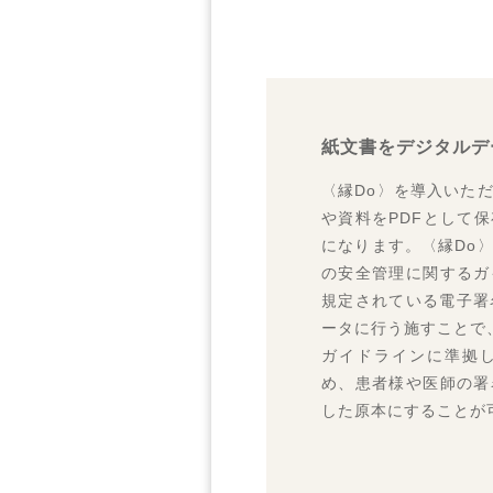
第２５回日本医療マネジメント
ら)
2022.09.16～18
第３８回 日本診療放射線技師
2022.07.13～15
紙文書をデジタルデ
第４９回 国際モダンホスピタル
〈縁Do〉を導入いた
2022.07.08～09
や資料をPDFとして
第２４回 日本医療マネジメン
になります。〈縁Do
2022.07.07～08
の安全管理に関するガ
第７２回
規定されている電子署
2022.04.0
ータに行う施すことで
製品紹介に
ガイドラインに準拠
2021.07.2
め、患者様や医師の署
製品紹介動画
した原本にすることが
2021.02.0
新型コロナ
始しました
2019.10.